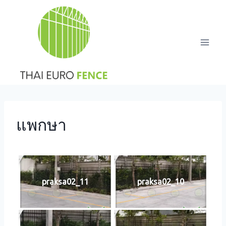
Skip
to
content
แพกษา
praksa02_11
praksa02_10