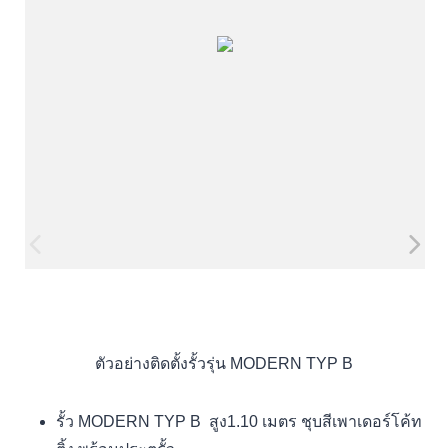
ตัวอย่างติดตั้งรั้วรุ่น MODERN TYP B
รั้ว MODERN TYP B สูง1.10 เมตร ชุบสีเพาเดอร์โค้ท