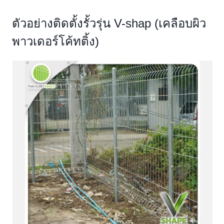
ตัวอย่างติดตั้งรั้วรุ่น V-shap (เคลือบผิว
พาวเดอร์โค้ทติ้ง)