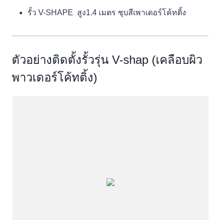
รั้ว V-SHAPE สูง1.4 เมตร ชุบสีเพาเดอร์โค้ทติ้ง
ตัวอย่างติดตั้งรั้วรุ่น V-shap (เคลือบผิว
พาวเดอร์โค้ทติ้ง)