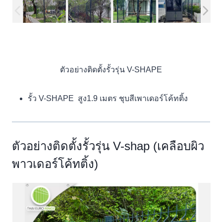
ตัวอย่างติดตั้งรั้วรุ่น V-SHAPE
รั้ว V-SHAPE สูง1.9 เมตร ชุบสีเพาเดอร์โค้ทติ้ง
ตัวอย่างติดตั้งรั้วรุ่น V-shap (เคลือบผิว
พาวเดอร์โค้ทติ้ง)