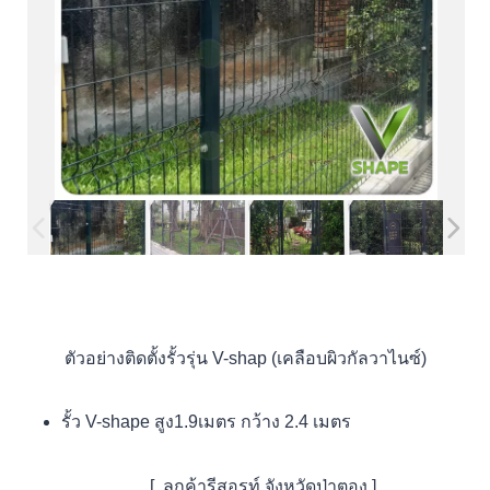
ตัวอย่างติดตั้งรั้วรุ่น V-shap (เคลือบผิวกัลวาไนซ์)
รั้ว V-shape สูง1.9เมตร กว้าง 2.4 เมตร
[ ลูกค้ารีสอรท์ จังหวัดป่าตอง ]