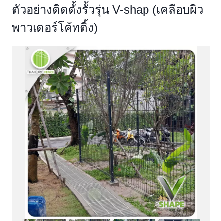
ตัวอย่างติดตั้งรั้วรุ่น V-shap (เคลือบผิว
พาวเดอร์โค้ทติ้ง)