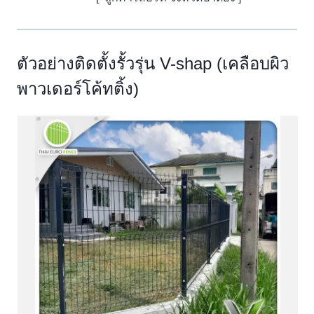
ตัวอย่างติดตั้งรั้วรุ่น V-shap (เคลือบผิว
พาวเดอร์โค้ทติ้ง)