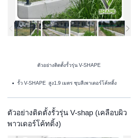
ตัวอย่างติดตั้งรั้วรุ่น V-SHAPE
รั้ว V-SHAPE สูง1.9 เมตร ชุบสีเพาเดอร์โค้ทติ้ง
ตัวอย่างติดตั้งรั้วรุ่น V-shap (เคลือบผิว
พาวเดอร์โค้ทติ้ง)