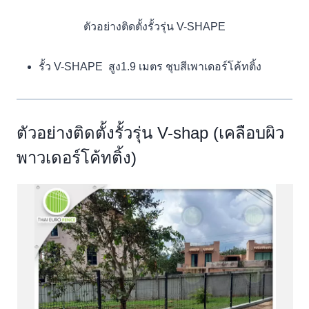
ตัวอย่างติดตั้งรั้วรุ่น V-SHAPE
รั้ว V-SHAPE สูง1.9 เมตร ชุบสีเพาเดอร์โค้ทติ้ง
ตัวอย่างติดตั้งรั้วรุ่น V-shap (เคลือบผิว
พาวเดอร์โค้ทติ้ง)