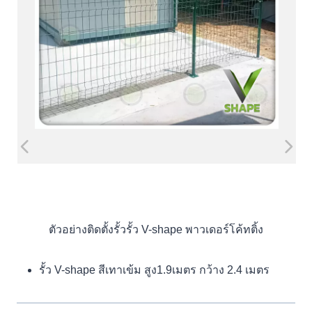
ตัวอย่างติดตั้งรั้วรั้ว V-shape พาวเดอร์โค้ทติ้ง
รั้ว V-shape สีเทาเข้ม สูง1.9เมตร กว้าง 2.4 เมตร