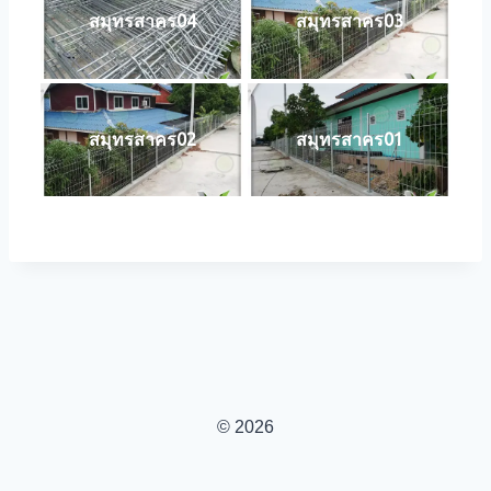
สมุทรสาคร04
สมุทรสาคร03
สมุทรสาคร02
สมุทรสาคร01
© 2026