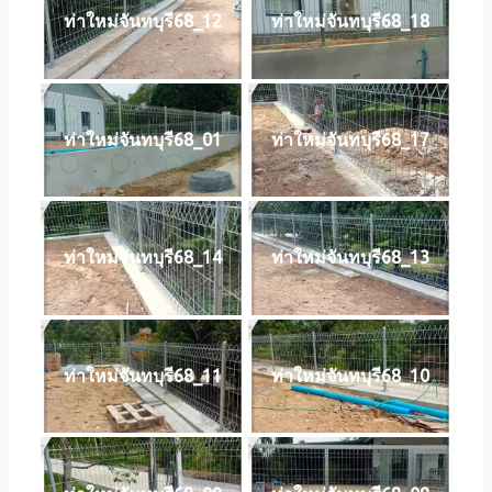
ท่าใหม่จันทบุรี68_12
ท่าใหม่จันทบุรี68_18
ท่าใหม่จันทบุรี68_01
ท่าใหม่จันทบุรี68_17
ท่าใหม่จันทบุรี68_14
ท่าใหม่จันทบุรี68_13
ท่าใหม่จันทบุรี68_11
ท่าใหม่จันทบุรี68_10