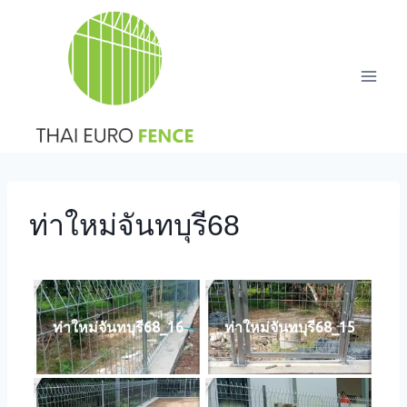
Skip
to
content
ท่าใหม่จันทบุรี68
ท่าใหม่จันทบุรี68_16
ท่าใหม่จันทบุรี68_15