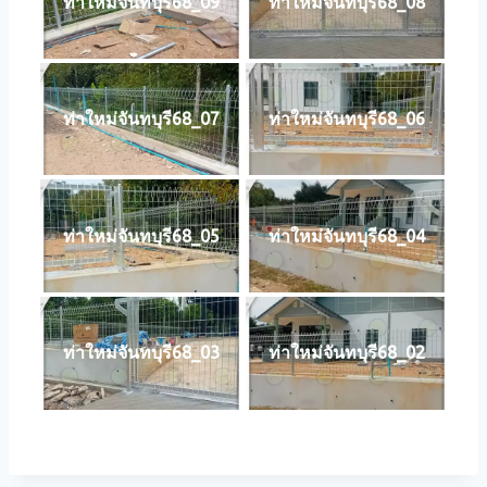
ท่าใหม่จันทบุรี68_09
ท่าใหม่จันทบุรี68_08
ท่าใหม่จันทบุรี68_07
ท่าใหม่จันทบุรี68_06
ท่าใหม่จันทบุรี68_05
ท่าใหม่จันทบุรี68_04
ท่าใหม่จันทบุรี68_03
ท่าใหม่จันทบุรี68_02