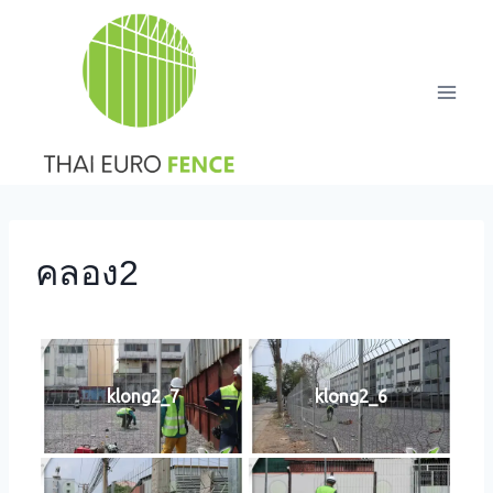
Skip
to
content
คลอง2
klong2_7
klong2_6